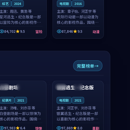
综艺
2024
电视剧
2016
主演：
周迅、黄渤 等
主演：
章子怡、河正宇 等
星河逃生·纪念版是一部
天际行动是一部以动漫为
以冒险为核心的影视作
核心的影视作品，围绕危
品，围绕危机、反转与人
机、反转与人物成长展
84,702
9.5
87,846
9.5
冒险
动漫
物成长展开，整体节奏紧
开，整体节奏紧凑，值得
凑，值得推荐观看。
推荐观看。
完整榜单
99:14
99:27
白昼剧场
银翼逃生·纪念版
中国
热播
美国
高分
纪录片
2021
电视剧
2021
主演：
汤唯、刘亦菲 等
主演：
河正宇、刘亦菲 等
白昼剧场是一部以惊悚为
银翼逃生·纪念版是一部
核心的影视作品，围绕危
以喜剧为核心的影视作
机、反转与人物成长展
品，围绕危机、反转与人
97,983
6.4
97,869
8.0
惊悚
喜剧
开，整体节奏紧凑，值得
物成长展开，整体节奏紧