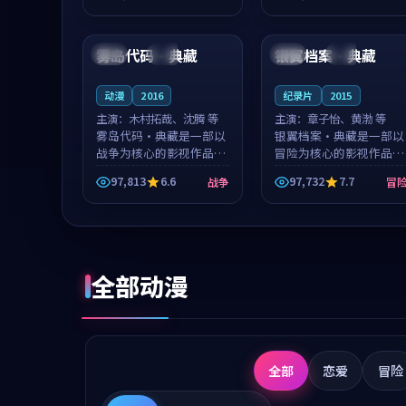
成就，罗见微与沈意林的
想一想。谢以诺领衔，高
99:05
99:06
对手戏自然克制，让整部
若初担任重要角色，戚南
影片在悬念...
柯的叙事节...
雾岛代码·典藏
银翼档案·典藏
中国
杜比
英国
院线
动漫
2016
纪录片
2015
主演：
木村拓哉、沈腾 等
主演：
章子怡、黄渤 等
雾岛代码·典藏是一部以
银翼档案·典藏是一部以
战争为核心的影视作品，
冒险为核心的影视作品，
围绕危机、反转与人物成
围绕危机、反转与人物成
97,813
6.6
97,732
7.7
战争
冒
长展开，整体节奏紧凑，
长展开，整体节奏紧凑，
值得推荐观看。
值得推荐观看。
全部动漫
全部
恋爱
冒险