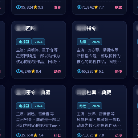
泰国的城市气质与母女情
台湾的城市气质与异国相
95,324
9.3
71,842
7.7
罪
喜剧
犯罪
深的人物心境共同构筑了
遇的人物心境共同构筑了
影片基调。顾予安、戚南
影片基调。山下凉太、沈
99:33
99:13
柯用细腻的表演撑起整部
知韵用细腻的表演撑起整
喜剧电影...
部犯罪电...
星河回响
断桥指令
泰国
高分
韩国
杜比
电视剧
2024
动漫
2024
主演：
梁朝伟、章子怡 等
主演：
刘亦菲、梁朝伟 等
星河回响是一部以动作为
断桥指令是一部以惊悚为
核心的影视作品，围绕危
核心的影视作品，围绕危
机、反转与人物成长展
机、反转与人物成长展
6,246
8.4
65,235
6.1
剧
动作
惊悚
开，整体节奏紧凑，值得
开，整体节奏紧凑，值得
推荐观看。
推荐观看。
99:36
99:48
星河密令·典藏
风暴档案·典藏
中国
完结
中国
4K
电视剧
2024
综艺
2024
主演：
周迅、雷佳音 等
主演：
张译、雷佳音 等
星河密令·典藏是一部以
风暴档案·典藏是一部以
科幻为核心的影视作品，
动漫为核心的影视作品，
围绕危机、反转与人物成
围绕危机、反转与人物成
25,650
7.4
71,025
7.8
幻
科幻
动漫
长展开，整体节奏紧凑，
长展开，整体节奏紧凑，