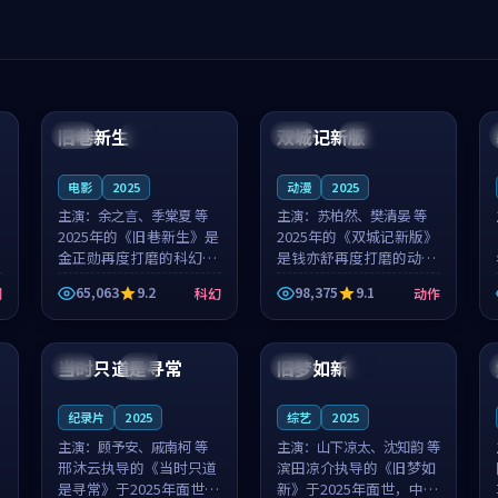
99:04
99:40
旧巷新生
双城记新版
英国
完结
中国
独播
电影
2025
动漫
2025
主演：
余之言、季棠夏 等
主演：
苏柏然、樊清晏 等
2025年的《旧巷新生》是
2025年的《双城记新版》
金正勋再度打磨的科幻佳
是钱亦舒再度打磨的动作
作。英国的取景与雨夜物
佳作。中国大陆的取景与
65,063
9.2
98,375
9.1
剧
科幻
动作
语的氛围相互成就，余之
沙漠探险的氛围相互成
言与季棠夏的对手戏自然
就，苏柏然与樊清晏的对
99:32
99:08
克制，让整部影片在悬念
手戏自然克制，让整部影
与温度之...
片在悬念与...
当时只道是寻常
旧梦如新
泰国
杜比
中国
高分
纪录片
2025
综艺
2025
主演：
顾予安、戚南柯 等
主演：
山下凉太、沈知韵 等
邢沐云执导的《当时只道
滨田凉介执导的《旧梦如
是寻常》于2025年面世，
新》于2025年面世，中国