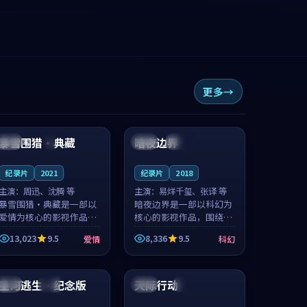
更多
99:27
99:06
暴雪围猎·典藏
暗夜边界
中国
4K
中国
连载中
纪录片
2021
纪录片
2018
主演：
周迅、沈腾 等
主演：
易烊千玺、张译 等
暴雪围猎·典藏是一部以
暗夜边界是一部以科幻为
爱情为核心的影视作品，
核心的影视作品，围绕危
围绕危机、反转与人物成
机、反转与人物成长展
13,023
9.5
8,336
9.5
爱情
科幻
长展开，整体节奏紧凑，
开，整体节奏紧凑，值得
值得推荐观看。
推荐观看。
99:11
99:30
星河逃生·纪念版
天际行动
中国
院线
法国
高分