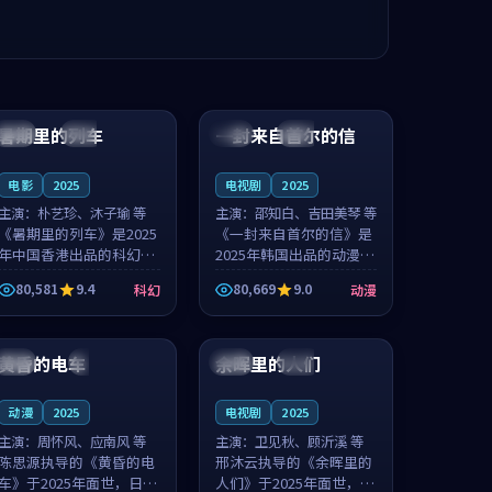
99:24
99:36
暑期里的列车
一封来自首尔的信
中国
杜比
韩国
热播
电影
2025
电视剧
2025
主演：
朴艺珍、沐子瑜 等
主演：
邵知白、吉田美琴 等
《暑期里的列车》是2025
《一封来自首尔的信》是
年中国香港出品的科幻新
2025年韩国出品的动漫新
作，主创团队希望用城市
作，主创团队希望用高考
80,581
9.4
80,669
9.0
科幻
动漫
夜归人的故事让观众停下
往事的故事让观众停下来
来想一想。朴艺珍领衔，
想一想。邵知白领衔，吉
99:20
99:56
沐子瑜担任重要角色，郑
田美琴担任重要角色，谢
书延的叙...
承南的叙...
黄昏的电车
余晖里的人们
日本
4K
泰国
完结
动漫
2025
电视剧
2025
主演：
周怀风、应南风 等
主演：
卫见秋、顾沂溪 等
陈思源执导的《黄昏的电
邢沐云执导的《余晖里的
车》于2025年面世，日本
人们》于2025年面世，泰