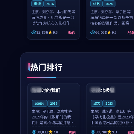
动漫
2016
综艺
2024
主演：
刘亦菲、木村拓哉 等
主演：
刘亦菲、章子怡 等
南港边界·纪念版是一部
深海猎局是一部以战争为
以动作为核心的影视作
核心的影视作品，围绕危
品，围绕危机、反转与人
机、反转与人物成长展
95,856
9.5
66,058
9.5
动作
战
物成长展开，整体节奏紧
开，整体节奏紧凑，值得
凑，值得推荐观看。
推荐观看。
热门排行
99:22
99:18
致那时的我们
寻找北极星
中国
4K
中国
4K
纪录片
2019
综艺
2023
主演：
罗见微、沈意林 等
主演：
谢以诺、高若初 等
2019年的《致那时的我
《寻找北极星》是2023年
们》是高桥纯再度打磨的
中国香港出品的犯罪新
喜剧佳作。中国大陆的取
作，主创团队希望用公路
98,831
7.8
98,780
9.3
喜剧
犯
景与都市寓言的氛围相互
冒险的故事让观众停下来