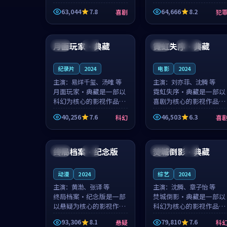
主创团队希望用深夜电台
团队希望用高校追梦的故
63,044
7.8
64,666
8.2
喜剧
犯
的故事让观众停下来想一
事让观众停下来想一想。
想。韩星澜领衔，陆见鹿
赵砚青领衔，颜以南担任
99:06
99:04
担任重要角色，山田纯一
重要角色，山田纯一的叙
的叙事节...
事节奏一...
月面玩家·典藏
霓虹失序·典藏
英国
热播
泰国
连载中
纪录片
2024
电影
2024
主演：
易烊千玺、汤唯 等
主演：
刘亦菲、沈腾 等
月面玩家·典藏是一部以
霓虹失序·典藏是一部以
科幻为核心的影视作品，
喜剧为核心的影视作品，
围绕危机、反转与人物成
围绕危机、反转与人物成
40,256
7.6
46,503
6.3
科幻
喜
长展开，整体节奏紧凑，
长展开，整体节奏紧凑，
值得推荐观看。
值得推荐观看。
99:31
99:16
终局档案·纪念版
焚城倒影·典藏
英国
热播
中国
完结
动漫
2024
综艺
2024
主演：
黄渤、张译 等
主演：
沈腾、章子怡 等
终局档案·纪念版是一部
焚城倒影·典藏是一部以
以悬疑为核心的影视作
科幻为核心的影视作品，
品，围绕危机、反转与人
围绕危机、反转与人物成
93,306
8.1
79,810
7.6
悬疑
科
物成长展开，整体节奏紧
长展开，整体节奏紧凑，