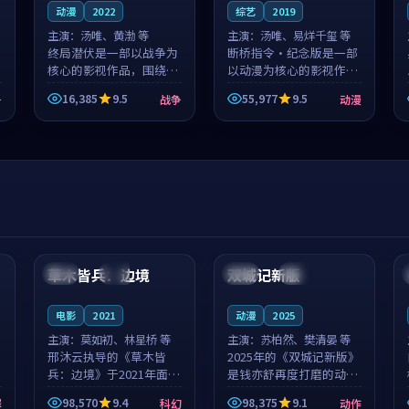
动漫
2022
综艺
2019
主演：
汤唯、黄渤 等
主演：
汤唯、易烊千玺 等
终局潜伏是一部以战争为
断桥指令·纪念版是一部
核心的影视作品，围绕危
以动漫为核心的影视作
机、反转与人物成长展
品，围绕危机、反转与人
16,385
9.5
55,977
9.5
争
战争
动漫
开，整体节奏紧凑，值得
物成长展开，整体节奏紧
推荐观看。
凑，值得推荐观看。
99:44
99:40
草木皆兵：边境
双城记新版
泰国
独播
中国
独播
电影
2021
动漫
2025
主演：
莫如初、林星桥 等
主演：
苏柏然、樊清晏 等
邢沐云执导的《草木皆
2025年的《双城记新版》
兵：边境》于2021年面
是钱亦舒再度打磨的动作
世，泰国的城市气质与校
佳作。中国大陆的取景与
98,570
9.4
98,375
9.1
罪
科幻
动作
园青春的人物心境共同构
沙漠探险的氛围相互成