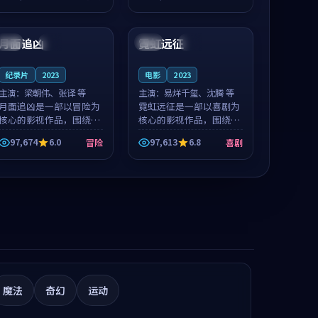
推荐观看。
凑，值得推荐观看。
99:46
99:16
月面追凶
霓虹远征
泰国
热播
中国
完结
纪录片
2023
电影
2023
主演：
梁朝伟、张译 等
主演：
易烊千玺、沈腾 等
月面追凶是一部以冒险为
霓虹远征是一部以喜剧为
核心的影视作品，围绕危
核心的影视作品，围绕危
机、反转与人物成长展
机、反转与人物成长展
97,674
6.0
97,613
6.8
冒险
喜剧
开，整体节奏紧凑，值得
开，整体节奏紧凑，值得
推荐观看。
推荐观看。
魔法
奇幻
运动