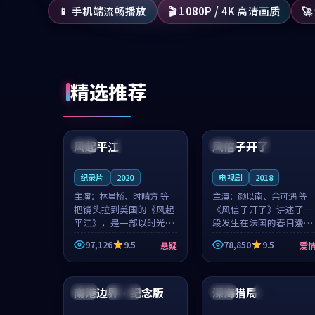
📱 手机端流畅播放
🎬 1080P / 4K 高清画质

精选推荐
99:07
99:21
风起平江
风信子开了
美国
完结
法国
4K
纪录片
2020
电视剧
2018
主演：
林星桥、时晴方 等
主演：
颜以南、余可遇 等
把镜头拉到美国的《风起
《风信子开了》讲述了一
平江》，是一部以时光记
段发生在法国的春日漫步
忆为底色的悬疑作品。林
故事。颜以南饰演的主角
97,126
9.5
78,850
9.5
悬疑
爱
星桥和时晴方贡献了2020
与余可遇的角色因一场意
年颇受关注的合作演出，
外卷入更深的纠葛，爱情
99:10
99:56
影片在情感层次与现实质
元素贯穿始终，节奏稳健
感之间游...
而富有张力，...
南港边界·纪念版
深海猎局
中国
连载中
日本
高分