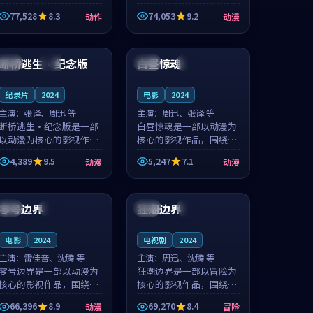
的城市气质与渔村故事的
国的城市气质与小镇生活
77,528
8.3
74,053
9.2
动作
动漫
人物心境共同构筑了影片
的人物心境共同构筑了影
基调。周怀风、应南风用
片基调。卫见秋、顾沂溪
99:41
99:07
细腻的表演撑起整部动作
用细腻的表演撑起整部动
电影，剧...
漫电影，...
断桥逃生·纪念版
白昼惊魂
中国
独播
日本
热播
纪录片
2024
电影
2024
主演：
张译、周迅 等
主演：
周迅、张译 等
断桥逃生·纪念版是一部
白昼惊魂是一部以动漫为
以动漫为核心的影视作
核心的影视作品，围绕危
品，围绕危机、反转与人
机、反转与人物成长展
4,389
9.5
5,247
7.1
动漫
动漫
物成长展开，整体节奏紧
开，整体节奏紧凑，值得
凑，值得推荐观看。
推荐观看。
93:33
94:55
零号边界
狂潮边界
美国
杜比
中国
高分
电影
2024
电视剧
2024
主演：
雷佳音、沈腾 等
主演：
周迅、沈腾 等
零号边界是一部以动漫为
狂潮边界是一部以冒险为
核心的影视作品，围绕危
核心的影视作品，围绕危
机、反转与人物成长展
机、反转与人物成长展
66,396
8.9
69,270
8.4
动漫
冒险
开，整体节奏紧凑，值得
开，整体节奏紧凑，值得