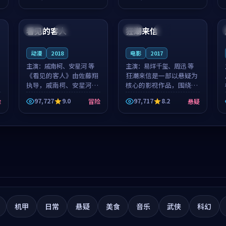
筑了影片基调。莫如初、
就，苏柏然与樊清晏的对
99:05
99:36
林星桥用细腻的表演撑起
手戏自然克制，让整部影
整部科幻电影...
片在悬念与...
看见的客人
狂潮来信
泰国
完结
中国
杜比
动漫
2018
电影
2017
主演：
戚南柯、安星河 等
主演：
易烊千玺、周迅 等
《看见的客人》由佐藤翔
狂潮来信是一部以悬疑为
执导，戚南柯、安星河领
核心的影视作品，围绕危
衔主演，是一部2018年上
机、反转与人物成长展
97,727
9.0
97,717
8.2
险
冒险
悬疑
映的泰国冒险动漫。影片
开，整体节奏紧凑，值得
以海岸抒情为切入，呈现
推荐观看。
一段从初遇到告别都浸着
真实情绪...
机甲
日常
悬疑
美食
音乐
武侠
科幻