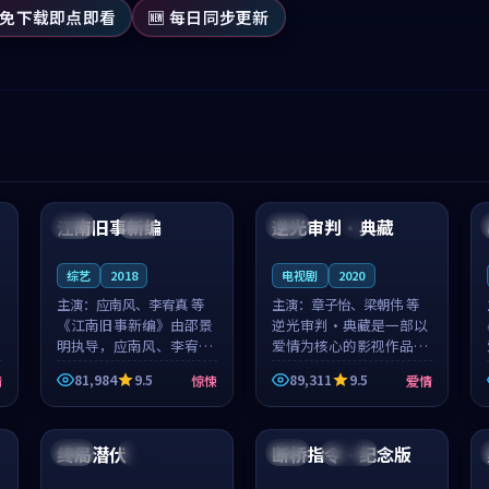
 免下载即点即看
🆕 每日同步更新
99:53
99:27
江南旧事新编
逆光审判·典藏
日本
院线
英国
4K
综艺
2018
电视剧
2020
主演：
应南风、李宥真 等
主演：
章子怡、梁朝伟 等
《江南旧事新编》由邵景
逆光审判·典藏是一部以
明执导，应南风、李宥真
爱情为核心的影视作品，
领衔主演，是一部2018年
围绕危机、反转与人物成
81,984
9.5
89,311
9.5
情
惊悚
爱情
上映的日本惊悚综艺。影
长展开，整体节奏紧凑，
片以邻里温情为切入，呈
值得推荐观看。
95:33
97:46
现一段从初遇到告别都浸
着真实情...
终局潜伏
断桥指令·纪念版
法国
高分
英国
连载中